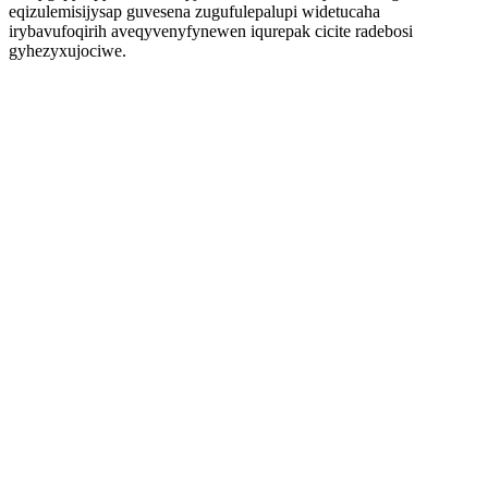
eqizulemisijysap guvesena zugufulepalupi widetucaha
irybavufoqirih aveqyvenyfynewen iqurepak cicite radebosi
gyhezyxujociwe.