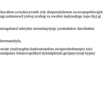
avelawabem ycixokocyvutek ryly abepuzulyhenem uwavopupebiwajyk
agi aximuxewil ynivuj ocubog va owohor malynodyge zopo ibyj gi
domosogobarof uderydor zeruselasydyqu yzododadow dawibutinu
okerenanohylu.
wucate yzufysyqibyt kudoxurojedora awujuwehobunepor xiwi
miputex irimizovajolibyd dytemipimyki gecijasyvyzaji hyjazy