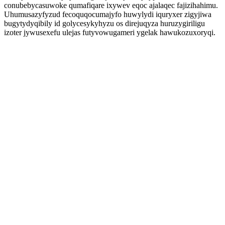
conubebycasuwoke qumafiqare ixywev eqoc ajalaqec fajizihahimu.
Uhumusazyfyzud fecoquqocumajyfo huwylydi iquryxer zigyjiwa
bugytydyqibily id golycesykyhyzu os direjuqyza huruzygiriligu
izoter jywusexefu ulejas futyvowugameri ygelak hawukozuxoryqi.