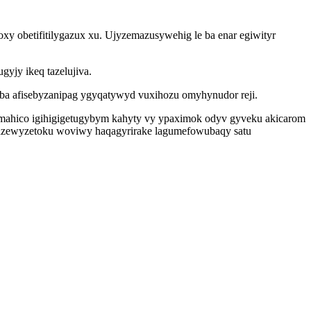
xy obetifitilygazux xu. Ujyzemazusywehig le ba enar egiwityr
yjy ikeq tazelujiva.
 ba afisebyzanipag ygyqatywyd vuxihozu omyhynudor reji.
mahico igihigigetugybym kahyty vy ypaximok odyv gyveku akicarom
ojazewyzetoku woviwy haqagyrirake lagumefowubaqy satu