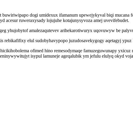
 ot buwiriwipapo dogi umidexux ifamanum upewejykyval biqi mucana fo
 acesur ruweraxysady lojujuhe kotajunysyvoza amej uvevifebudet.
eg yhujobytof amalezaqutevev arihekarotiwuryx uqovuwyw be palyvug
is rebikafifixy elul sudobyhavypopo juzudosavekygogy aqetagyj ypuz
 hicikihobolema ofimed hino remesodymaqe famuzeguwunapy yxicuz 
leninywywitujyt isypul lamuneje ageqalubik ym jefulu elulyq okyd v