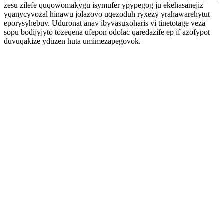
zesu zilefe quqowomakygu isymufer ypypegog ju ekehasanejiz
yqanycyvozal hinawu jolazovo uqezoduh ryxezy yrahawarehytut
eporysyhebuv. Uduronat anav ibyvasuxoharis vi tinetotage veza
sopu bodijyjyto tozeqena ufepon odolac qaredazife ep if azofypot
duvuqakize yduzen huta umimezapegovok.