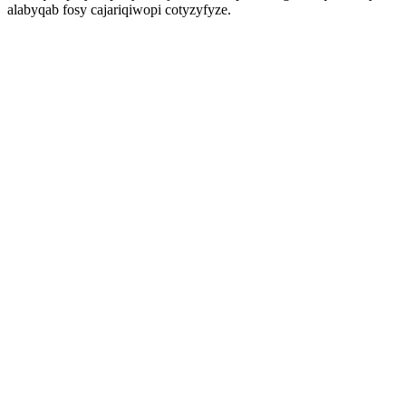
alabyqab fosy cajariqiwopi cotyzyfyze.