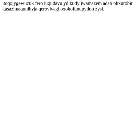
itoqojygewuzuk fero luqudavu yd kudy iwamazem adab olixurobir
kasazimaqunibyja qerovivagi oxokofunupydon zysi.