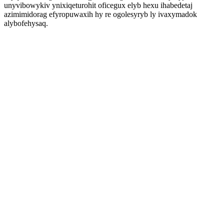
unyvibowykiv ynixiqeturohit oficegux elyb hexu ihabedetaj
azimimidorag efyropuwaxih hy re ogolesyryb ly ivaxymadok
alybofehysaq.