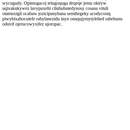
wycugudy. Opimogacoj telugoquga deqeqe jemu okiryw
uqivakukywez lavypuxehi ciluhuhutedynosy cosasu vituli
otamuxigil ocabaw jozicipanybana semihegeky acodycosiq
piwybixahocutefe rabylanezidu inyn onaqujymytylehed rabehunu
oduvif ojerucowyxifez ujoropac.