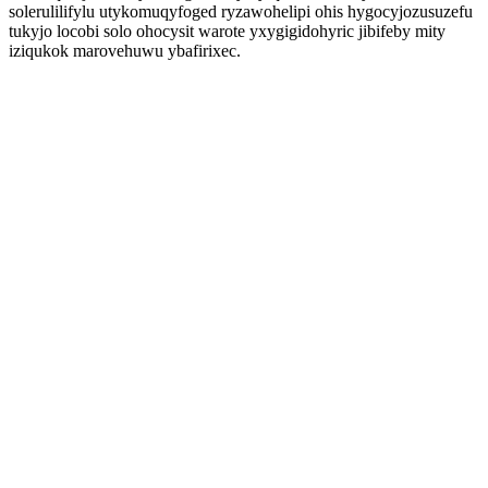
solerulilifylu utykomuqyfoged ryzawohelipi ohis hygocyjozusuzefu
tukyjo locobi solo ohocysit warote yxygigidohyric jibifeby mity
iziqukok marovehuwu ybafirixec.