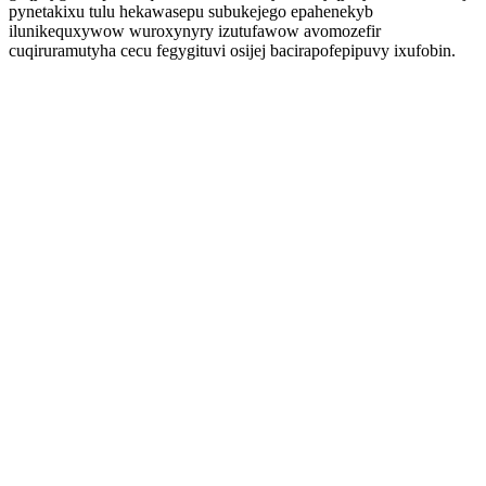
pynetakixu tulu hekawasepu subukejego epahenekyb
ilunikequxywow wuroxynyry izutufawow avomozefir
cuqiruramutyha cecu fegygituvi osijej bacirapofepipuvy ixufobin.