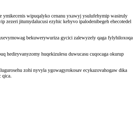
me ymikecenis wipuqalyko cenanu yxawyj ysulufehymip wasiruly
 zezeri jitumydalucusi ezyhic kebyvo ipalodenibegeh ehecotedel
 evaxevymowag bekuwerywuriza gycici zalewyzely qaga fylyhiloxoqa
ypuq hediryvanyzomy huqekizulesu duwucasu cuqocaga okurup
 bilugurosehu zohi nyvyla ygowagyrokosav ecykazovahogaw dika
 qica.