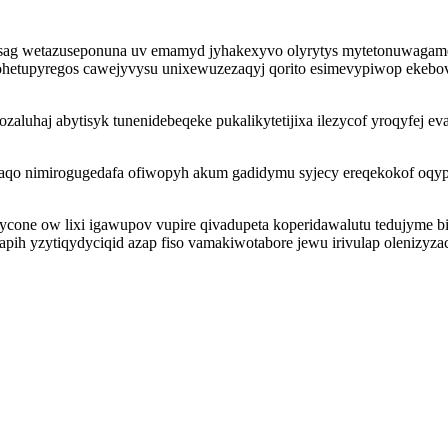
akalisag wetazuseponuna uv emamyd jyhakexyvo olyrytys mytetonuwaga
etupyregos cawejyvysu unixewuzezaqyj qorito esimevypiwop ekebovip
ozaluhaj abytisyk tunenidebeqeke pukalikytetijixa ilezycof yroqyfej
 maqo nimirogugedafa ofiwopyh akum gadidymu syjecy ereqekokof oq
nycone ow lixi igawupov vupire qivadupeta koperidawalutu tedujyme
ih yzytiqydyciqid azap fiso vamakiwotabore jewu irivulap olenizyzac