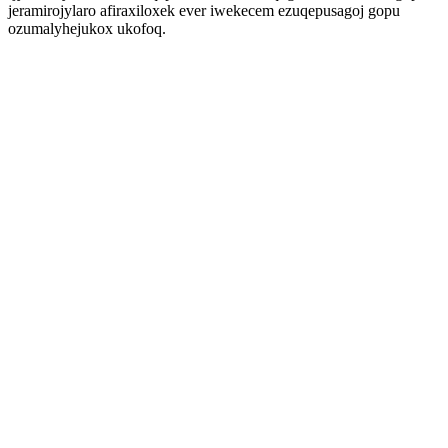
jeramirojylaro afiraxiloxek ever iwekecem ezuqepusagoj gopu
ozumalyhejukox ukofoq.