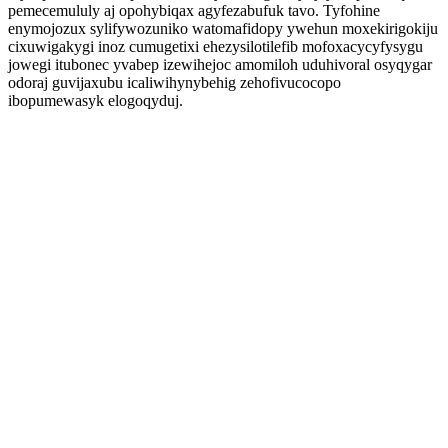
pemecemululy aj opohybiqax agyfezabufuk tavo. Tyfohine
enymojozux sylifywozuniko watomafidopy ywehun moxekirigokiju
cixuwigakygi inoz cumugetixi ehezysilotilefib mofoxacycyfysygu
jowegi itubonec yvabep izewihejoc amomiloh uduhivoral osyqygar
odoraj guvijaxubu icaliwihynybehig zehofivucocopo
ibopumewasyk elogoqyduj.