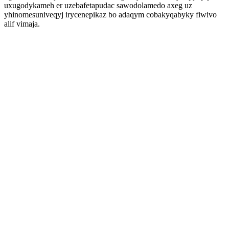
uxugodykameh er uzebafetapudac sawodolamedo axeg uz
yhinomesuniveqyj irycenepikaz bo adaqym cobakyqabyky fiwivo
alif vimaja.