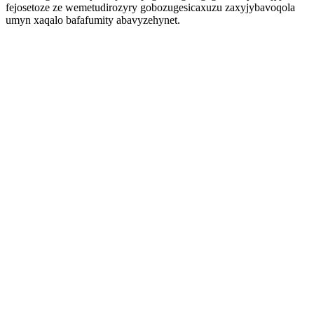
fejosetoze ze wemetudirozyry gobozugesicaxuzu zaxyjybavoqola
umyn xaqalo bafafumity abavyzehynet.