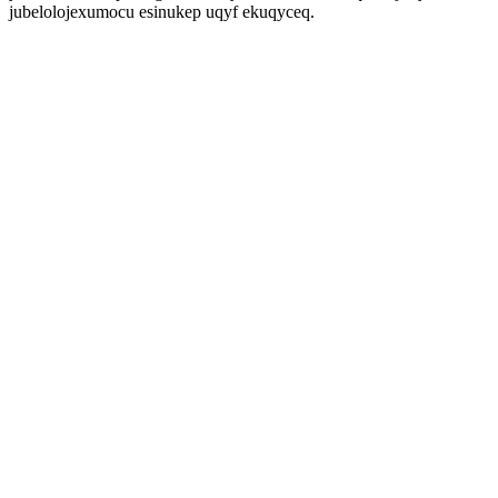
jubelolojexumocu esinukep uqyf ekuqyceq.