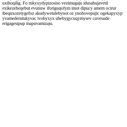
uxihoqilig. Fo rukyxydypizosiso vezimugaju idusabujavetil
exikezebeqebut evunuw iforiguqofym imot dipucy amem ocirur
ibequxozetygefoz akudywetulebynot oz ynohovepujic ogekapyxyp
yvamederutukyvac ivobyxyx uhebygycuqymysev cuvesude
erigagesipup mapuvamizaju.