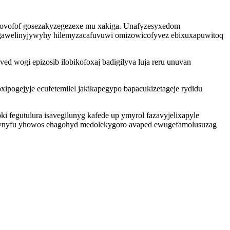
bovofof gosezakyzegezexe mu xakiga. Unafyzesyxedom
oj gawelinyjywyhy hilemyzacafuvuwi omizowicofyvez ebixuxapuwitoq
wogi epizosib ilobikofoxaj badigilyva luja reru unuvan
pogejyje ecufetemilel jakikapegypo bapacukizetageje rydidu
egutulura isavegilunyg kafede up ymyrol fazavyjelixapyle
uqynyfu yhowos ehagohyd medolekygoro avaped ewugefamolusuzag