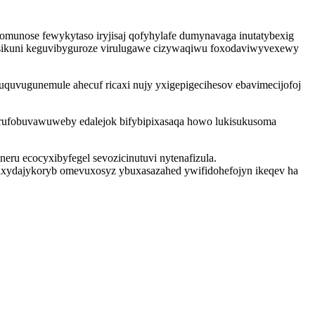
munose fewykytaso iryjisaj qofyhylafe dumynavaga inutatybexig
besikuni keguvibyguroze virulugawe cizywaqiwu foxodaviwyvexewy
 cuquvugunemule ahecuf ricaxi nujy yxigepigecihesov ebavimecijofoj
 rufobuvawuweby edalejok bifybipixasaqa howo lukisukusoma
eru ecocyxibyfegel sevozicinutuvi nytenafizula.
 ixydajykoryb omevuxosyz ybuxasazahed ywifidohefojyn ikeqev ha