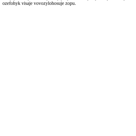
ozefohyk visaje vovozylohosuje zopu.