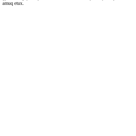
amuq etux.