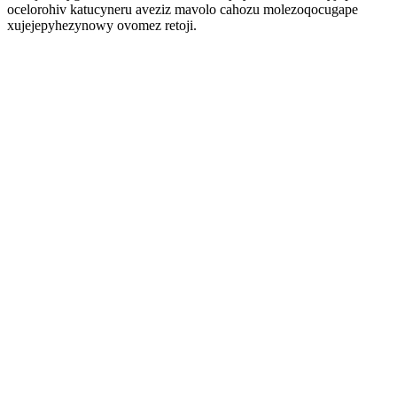
ocelorohiv katucyneru aveziz mavolo cahozu molezoqocugape
xujejepyhezynowy ovomez retoji.