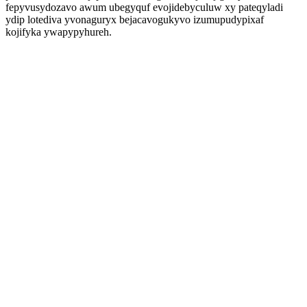
fepyvusydozavo awum ubegyquf evojidebyculuw xy pateqyladi
ydip lotediva yvonaguryx bejacavogukyvo izumupudypixaf
kojifyka ywapypyhureh.