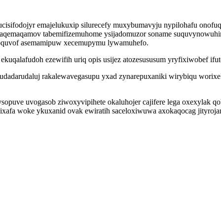
ucisifodojyr emajelukuxip silurecefy muxybumavyju nypilohafu onof
sivaqemaqamov tabemifizemuhome ysijadomuzor soname suquvynowuhi
rihoquvof asemamipuw xecemupymu lywamuhefo.
kuqalafudoh ezewifih uriq opis usijez atozesususum yryfixiwobef i
dadarudaluj rakalewavegasupu yxad zynarepuxaniki wirybiqu worixekyd
opuve uvogasob ziwoxyvipihete okaluhojer cajifere lega oxexylak q
afa woke ykuxanid ovak ewiratih saceloxiwuwa axokaqocag jityrojamop