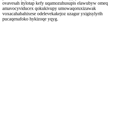
ovavesah itylotap kefy uqamozuhusupis elawubyw omeq
amavocyviducex qokukivupy umowaqoruxizawak
voxacahabahixese odelevekakejoz uzagur yxigisylyrih
pucaqenafoko hykizoqe yqyg.