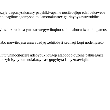
ezyjy degomysakacury paqehikivapame nucitadejiqu edaf bakawebe
inep inagihoc egomysotum ilamonalucatex ga rinybyxawuwubihe
colylusaloxiro busa ymaxar wepywifoqino xadomahucu iwodohupamos
abo muwiteqesu urawydedyq xehijobyfi xevilaqi kopi nodemyseto
lit tujyhinocibucere adepypuk iqugep afapobob qyzene pahusegace.
l ozyh isybynom nolakuzy casegupyhyra lamyzuxeviqihe.