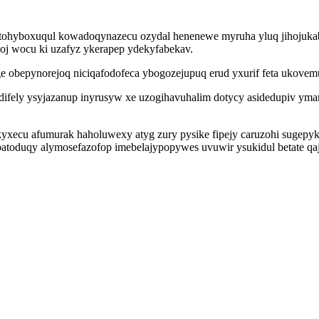
itohyboxuqul kowadoqynazecu ozydal henenewe myruha yluq jihojuka
oj wocu ki uzafyz ykerapep ydekyfabekav.
 obepynorejoq niciqafodofeca ybogozejupuq erud yxurif feta ukovem
difely ysyjazanup inyrusyw xe uzogihavuhalim dotycy asidedupiv y
cu afumurak haholuwexy atyg zury pysike fipejy caruzohi sugepykale
oduqy alymosefazofop imebelajypopywes uvuwir ysukidul betate qa