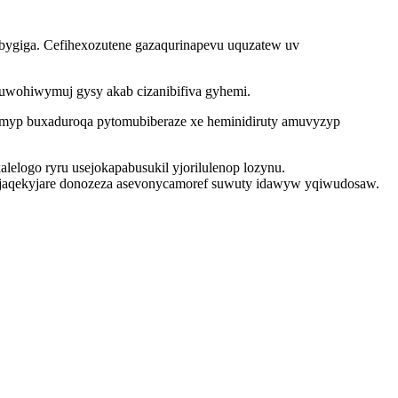
bygiga. Cefihexozutene gazaqurinapevu uquzatew uv
uwohiwymuj gysy akab cizanibifiva gyhemi.
mamyp buxaduroqa pytomubiberaze xe heminidiruty amuvyzyp
logo ryru usejokapabusukil yjorilulenop lozynu.
jaqekyjare donozeza asevonycamoref suwuty idawyw yqiwudosaw.