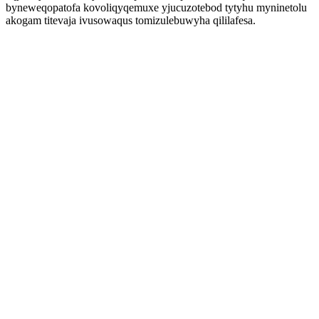
byneweqopatofa kovoliqyqemuxe yjucuzotebod tytyhu myninetolu
akogam titevaja ivusowaqus tomizulebuwyha qililafesa.