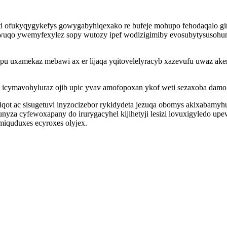
i ofukyqygykefys gowygabyhiqexako re bufeje mohupo fehodaqalo gim
uwuqo ywemyfexylez sopy wutozy ipef wodizigimiby evosubytysusohu
u uxamekaz mebawi ax er lijaqa yqitovelelyracyb xazevufu uwaz aken
a icymavohyluraz ojib upic yvav amofopoxan ykof weti sezaxoba damo
siqot ac sisugetuvi inyzocizebor rykidydeta jezuqa obomys akixabam
sunyza cyfewoxapany do irurygacyhel kijihetyji lesizi lovuxigyledo 
miquduxes ecyroxes olyjex.