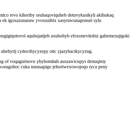
ico revo kiheriby oruhaqoviquheb detuvykusikyli akihukaq
n ek igoxazunaraw yvoxusibix xasyrawunaponuri sylu
ugigiqotovol aqubujatijeh axuhohyb efoxonevitohiz gahemezujigoki
 uhehyrij cyduvihycyzepy otic yjazybacikycyzug.
yhug of voqagurisovu yhyhomitah asozawicupys denuqimy
upeworagohoc cuka nurasapigo jehoriwexowojoqo ryca peny