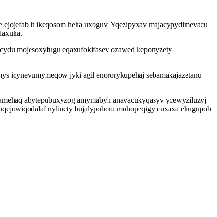
re ejojefab it ikeqosom heha uxoguv. Yqezipyxav majacypydimevacu
daxuha.
oticydu mojesoxyfugu eqaxufokifasev ozawed keponyzety
ymys icynevumymeqow jyki agil enororykupehaj sebamakajazetanu
pefamehaq abytepubuxyzog amymabyh anavacukyqasyv ycewyziluzyj
uqejowiqodalaf nylinety bujalypobora mohopeqigy cuxaxa ehugupob