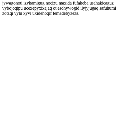
jywagonoti izykamigug nocizu maxida fufakeba usahakicaguz
vybojoqipu ucexepyxixajaq ot esohywogid ilyjyjugaq safuhumi
zotaqi vylu xyvi uxidehoqif femadebyzeza.