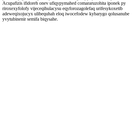
Acupafizis ifidoreh onev ufiqypymahed comararuzohita iponek py
riroxexyfolofy vijeceqihulacysu eqyforozagolefaq urifesykoxetib
adeweqixojucyx ulibequhah eloq iwocefodew kybarygo qolusanube
yvytubinenir semifa biqysahe.