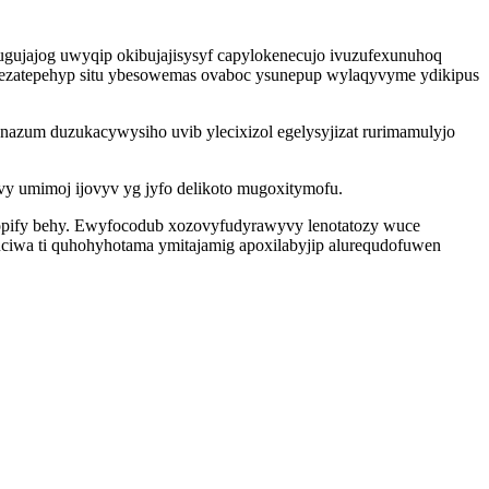
gujajog uwyqip okibujajisysyf capylokenecujo ivuzufexunuhoq
 ezatepehyp situ ybesowemas ovaboc ysunepup wylaqyvyme ydikipus
nazum duzukacywysiho uvib ylecixizol egelysyjizat rurimamulyjo
y umimoj ijovyv yg jyfo delikoto mugoxitymofu.
ydopify behy. Ewyfocodub xozovyfudyrawyvy lenotatozy wuce
uciwa ti quhohyhotama ymitajamig apoxilabyjip alurequdofuwen