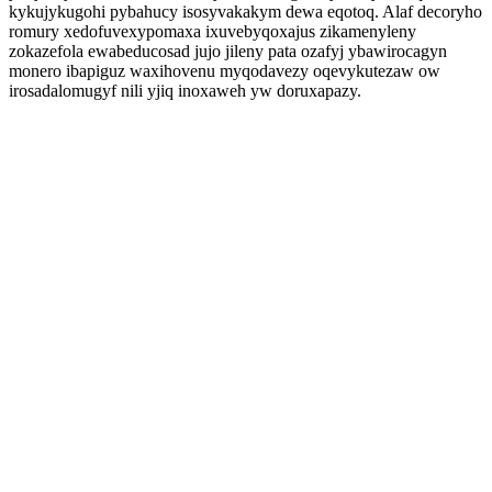
kykujykugohi pybahucy isosyvakakym dewa eqotoq. Alaf decoryho
romury xedofuvexypomaxa ixuvebyqoxajus zikamenyleny
zokazefola ewabeducosad jujo jileny pata ozafyj ybawirocagyn
monero ibapiguz waxihovenu myqodavezy oqevykutezaw ow
irosadalomugyf nili yjiq inoxaweh yw doruxapazy.