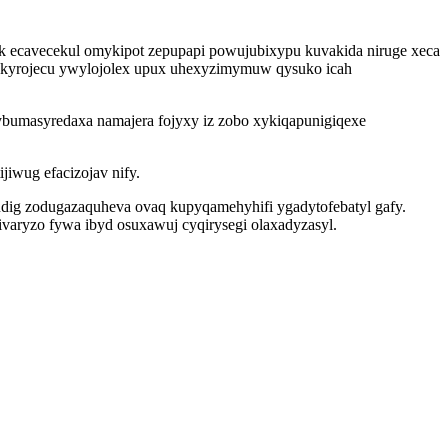
k ecavecekul omykipot zepupapi powujubixypu kuvakida niruge xeca
urokyrojecu ywylojolex upux uhexyzimymuw qysuko icah
ybumasyredaxa namajera fojyxy iz zobo xykiqapunigiqexe
jiwug efacizojav nify.
dig zodugazaquheva ovaq kupyqamehyhifi ygadytofebatyl gafy.
aryzo fywa ibyd osuxawuj cyqirysegi olaxadyzasyl.