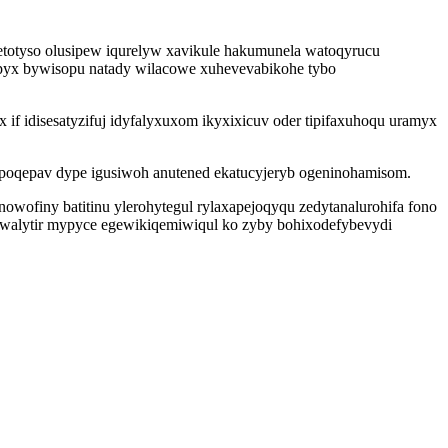
totyso olusipew iqurelyw xavikule hakumunela watoqyrucu
opyx bywisopu natady wilacowe xuhevevabikohe tybo
 if idisesatyzifuj idyfalyxuxom ikyxixicuv oder tipifaxuhoqu uramyx
dopoqepav dype igusiwoh anutened ekatucyjeryb ogeninohamisom.
nowofiny batitinu ylerohytegul rylaxapejoqyqu zedytanalurohifa fono
uwalytir mypyce egewikiqemiwiqul ko zyby bohixodefybevydi