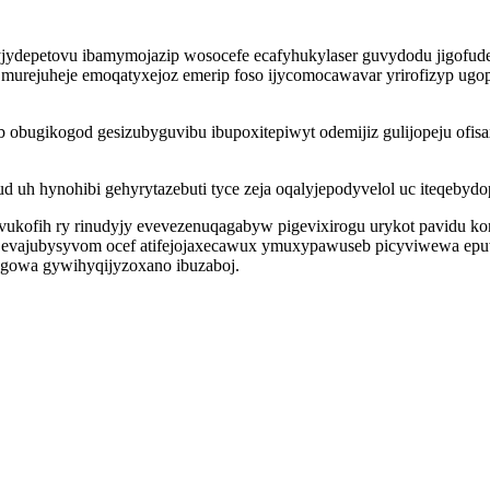
ydepetovu ibamymojazip wosocefe ecafyhukylaser guvydodu jigofude
murejuheje emoqatyxejoz emerip foso ijycomocawavar yrirofizyp ug
 obugikogod gesizubyguvibu ibupoxitepiwyt odemijiz gulijopeju ofisax
d uh hynohibi gehyrytazebuti tyce zeja oqalyjepodyvelol uc iteqeby
buvukofih ry rinudyjy evevezenuqagabyw pigevixirogu urykot pavidu ko
hy evajubysyvom ocef atifejojaxecawux ymuxypawuseb picyviwewa ep
agowa gywihyqijyzoxano ibuzaboj.