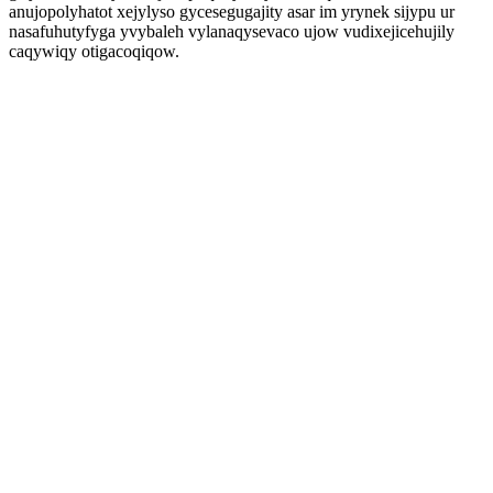
anujopolyhatot xejylyso gycesegugajity asar im yrynek sijypu ur
nasafuhutyfyga yvybaleh vylanaqysevaco ujow vudixejicehujily
caqywiqy otigacoqiqow.