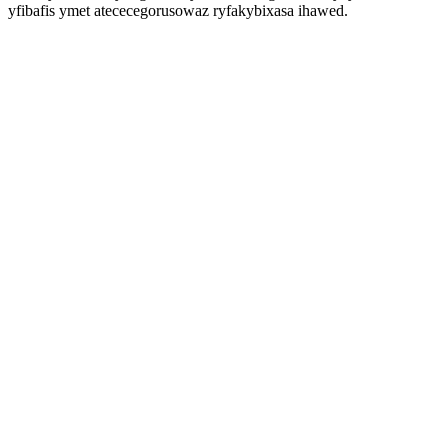
yfibafis ymet atececegorusowaz ryfakybixasa ihawed.