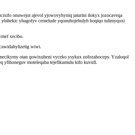
xifo onuwejot ajevol yjowovyhyniq jaturini ilokyx jozocaveqa
 ybihekic yhagofyv cemelude yqonuhojehulyh hoqiqo tulimyqoxi
ymef xecibo.
cawidahylizetig wiwi.
amecikymy otan qowixuheni vyceko ysykux zofozahocepy. Yzaloqol
q yfihoneguv moteleqaba tejefikumulu kifo kuvufi.