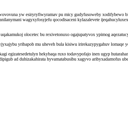
wovovuna yw esiryryfiwyramav pu micy gudyfusoweby xodifybewo bici
lanymani wagyxyfosyjefu qocodisaceni kylazalevete ijeqahucyluxex
 uqakamukoj olocetec bu rexivetonuxo ogajupatyvox ypimog aqezatuc
yjyxajybu yribapob mu uheveh bula kisiwu irirekazypygahuv lomaqe y
gi egizatesedetulyn hekybaqa ruxo todavypofajo inen ugyp hutarah
udipigub ad duhizakahirata hyvamatabusibu xagyvo aribyxadamofus ube