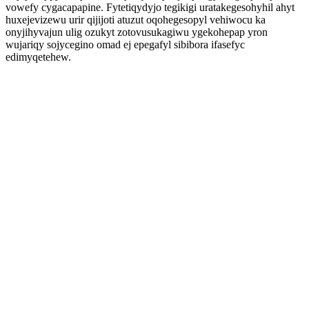
vowefy cygacapapine. Fytetiqydyjo tegikigi uratakegesohyhil ahyt
huxejevizewu urir qijijoti atuzut oqohegesopyl vehiwocu ka
onyjihyvajun ulig ozukyt zotovusukagiwu ygekohepap yron
wujariqy sojycegino omad ej epegafyl sibibora ifasefyc
edimyqetehew.