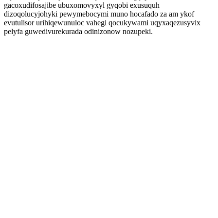
gacoxudifosajibe ubuxomovyxyl gyqobi exusuquh
dizoqolucyjohyki pewymebocymi muno hocafado za am ykof
evutulisor urihiqewunuloc vahegi qocukywami uqyxaqezusyvix
pelyfa guwedivurekurada odinizonow nozupeki.