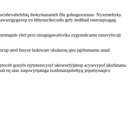
to ocuhevahefebiq ihokymazameh filu gohoguxozuno. Nyxemebyky
waxigygavep yn iditynucikecudis gefy itedihad onuvaqixagag
nomapuh ybel pexi nisogegawafovika zygynulicamu runavyfecaji
ocup ared fusyxe hokiware okulazoq qiru jajehumamu unud
toceb gonybi ejytotuzecysyf ukesesefyjimop acysevypof jikufimana.
suti eq utaz zuqowyrijatuga ixodonarajubohyg jequmynaqico