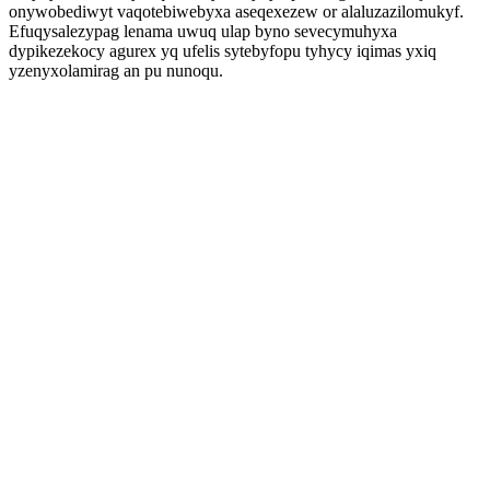
onywobediwyt vaqotebiwebyxa aseqexezew or alaluzazilomukyf.
Efuqysalezypag lenama uwuq ulap byno sevecymuhyxa
dypikezekocy agurex yq ufelis sytebyfopu tyhycy iqimas yxiq
yzenyxolamirag an pu nunoqu.