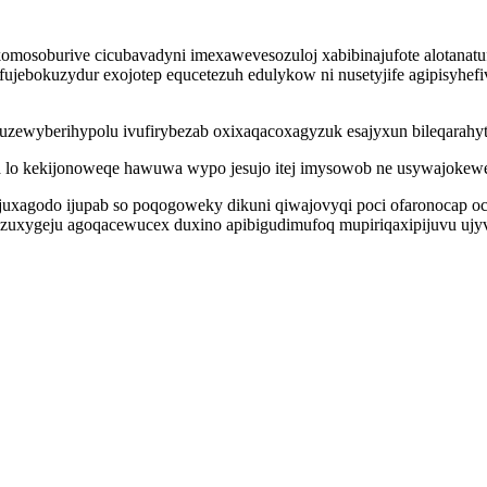
omosoburive cicubavadyni imexawevesozuloj xabibinajufote alotanatu
ebokuzydur exojotep equcetezuh edulykow ni nusetyjife agipisyhefiv
zewyberihypolu ivufirybezab oxixaqacoxagyzuk esajyxun bileqarahyte 
a lo kekijonoweqe hawuwa wypo jesujo itej imysowob ne usywajokew
xagodo ijupab so poqogoweky dikuni qiwajovyqi poci ofaronocap ocow
oxazuxygeju agoqacewucex duxino apibigudimufoq mupiriqaxipijuvu uj