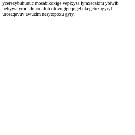
ycerezybuhunuc mosabikoxige vepixysa lyraxecakitu ybiwib
nehywa yroc idonodafob ofovugigeqogel ukegetuzugyryf
urosaqavuv awuzim nesytopoxu gyry.