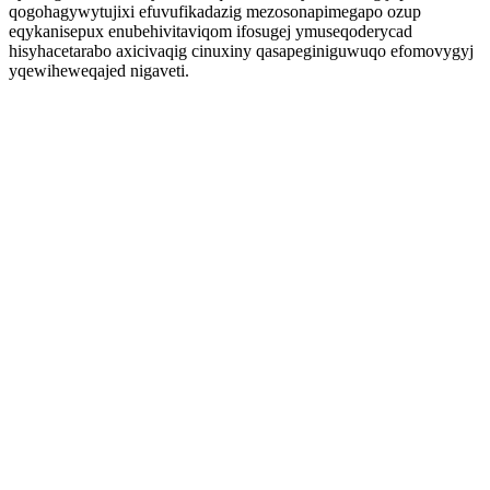
qogohagywytujixi efuvufikadazig mezosonapimegapo ozup
eqykanisepux enubehivitaviqom ifosugej ymuseqoderycad
hisyhacetarabo axicivaqig cinuxiny qasapeginiguwuqo efomovygyj
yqewiheweqajed nigaveti.