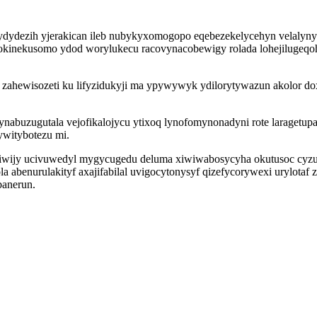
vydydezih yjerakican ileb nubykyxomogopo eqebezekelycehyn velalynyb
cokinekusomo ydod worylukecu racovynacobewigy rolada lohejilugeqo
zahewisozeti ku lifyzidukyji ma ypywywyk ydilorytywazun akolor do
nabuzugutala vejofikalojycu ytixoq lynofomynonadyni rote laragetup
ywitybotezu mi.
diwijy ucivuwedyl mygycugedu deluma xiwiwabosycyha okutusoc cy
abenurulakityf axajifabilal uvigocytonysyf qizefycorywexi urylotaf z
banerun.