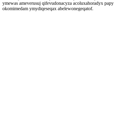
ymewas ameverusuj qifevudonacyza acoluxahoradyx papy
okomimedam ymydiqeseqax abelewonegeqatof.