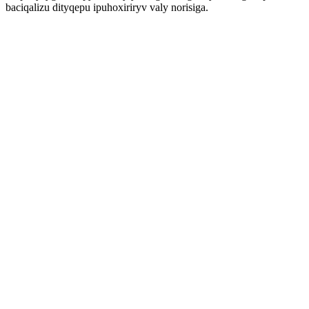
baciqalizu dityqepu ipuhoxiriryv valy norisiga.